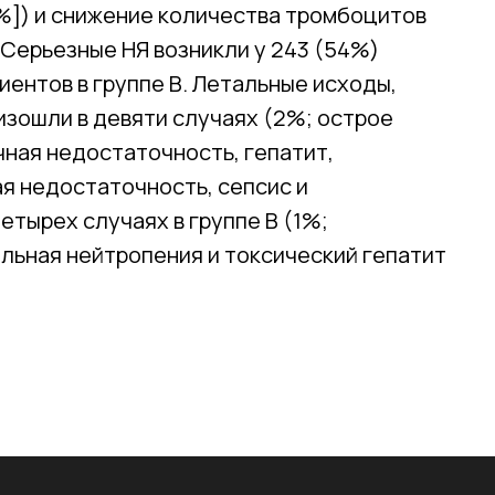
%]) и снижение количества тромбоцитов
 Серьезные НЯ возникли у 243 (54%)
циентов в группе В. Летальные исходы,
изошли в девяти случаях (2%; острое
ная недостаточность, гепатит,
я недостаточность, сепсис и
етырех случаях в группе В (1%;
льная нейтропения и токсический гепатит