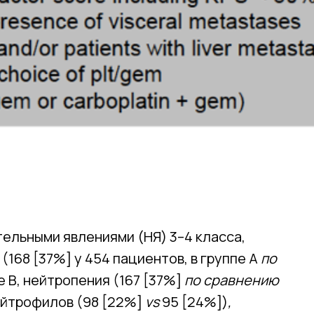
льными явлениями (НЯ) 3–4 класса,
(168 [37%] у 454 пациентов, в группе А
по
пе В, нейтропения (167 [37%]
по сравнению
ейтрофилов (98 [22%]
vs
95 [24%])
,