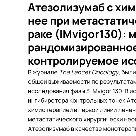
Атезолизумаб с хим
нее при метастати
раке (IMvigor130):
рандомизированное
контролируемое ис
В журнале
The Lancet Oncology
, был
общей выживаемости по результата
исследования фазы 3 IMvigor 130. В 
ингибиротора контрольных точек А
химиотерапией в первой линии лече
метастатического хирургически нео
Атезолизумаб в качестве монотерапии