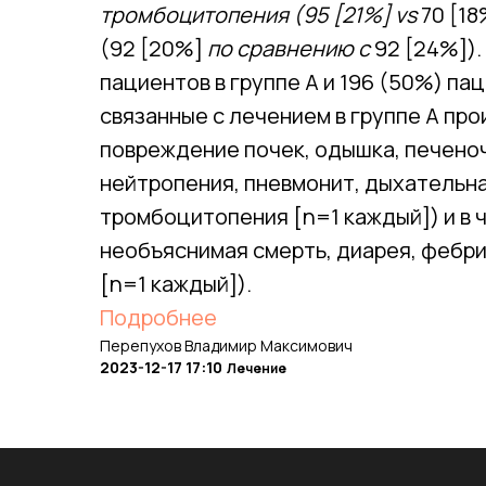
тромбоцитопения (95 [21%] vs
70 [18
(92 [20%]
по сравнению с
92 [24%]).
пациентов в группе А и 196 (50%) па
связанные с лечением в группе А про
повреждение почек, одышка, печеноч
нейтропения, пневмонит, дыхательна
тромбоцитопения [n=1 каждый]) и в ч
необъяснимая смерть, диарея, фебри
[n=1 каждый]).
Подробнее
Перепухов Владимир Максимович
2023-12-17 17:10
Лечение