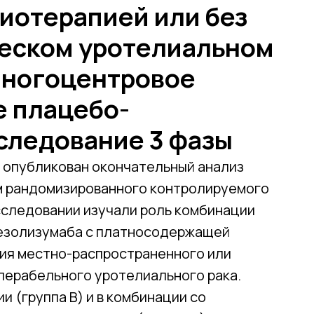
иотерапией или без
ческом уротелиальном
 многоцентровое
 плацебо-
следование 3 фазы
и опубликован окончательный анализ
м рандомизированного контролируемого
исследовании изучали роль комбинации
тезолизумаба с платносодержащей
ния местно-распространенного или
перабельного уротелиального рака.
 (группа B) и в комбинации со