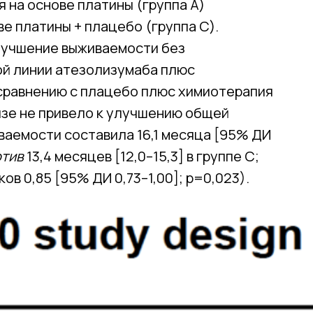
на основе платины (группа А)
е платины + плацебо (группа С).
лучшение выживаемости без
ой линии атезолизумаба плюс
 сравнению с плацебо плюс химиотерапия
изе не привело к улучшению общей
аемости составила 16,1 месяца [95% ДИ
отив
13,4 месяцев [12,0–15,3] в группе C;
в 0,85 [95% ДИ 0,73–1,00]; р=0,023).