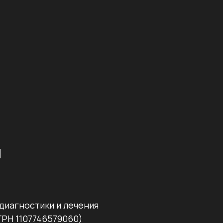
u
диагностики и лечения
РН 1107746579060)