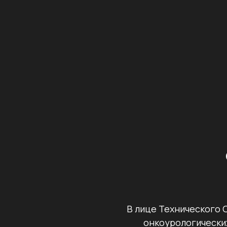
В лице Технического 
онкоурологически