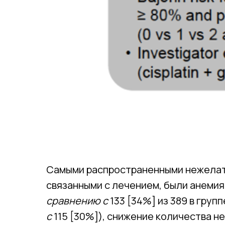
Самыми распространенными нежелате
связанными с лечением, были анемия 
сравнению с
133 [34%] из 389 в груп
с
115 [30%]), снижение количества н