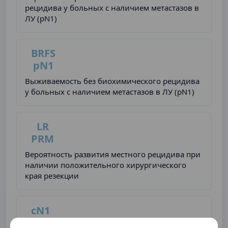
рецидива у больных с наличием метастазов в
ЛУ (pN1)
BRFS
pN1
Выживаемость без биохимического рецидива
у больных с наличием метастазов в ЛУ (pN1)
LR
PRM
Вероятность развития местного рецидива при
наличии положительного хирургического
края резекции
cN1
Вероятность наличия метастазов в