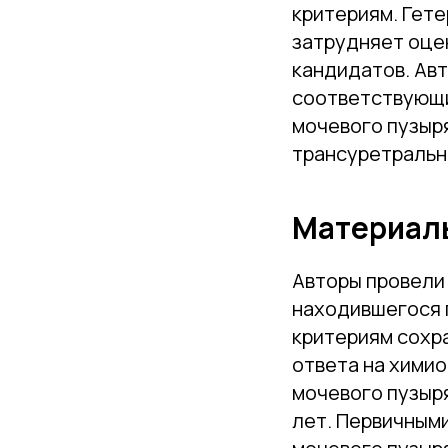
критериям. Гет
затрудняет оце
кандидатов. Ав
соответствующи
мочевого пузыр
трансуретральн
Материалы
Авторы провели
находившегося 
критериям сохр
ответа на хими
мочевого пузыря
лет. Первичным