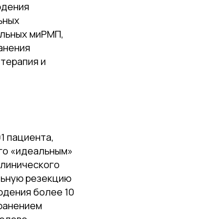
юдения
ьных
ольных миРМП,
анения
 терапия и
1 пациента,
го «идеальным»
клинического
льную резекцию
людения более 10
хранением