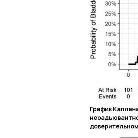
График Каплана
неоадъювантно
доверительном