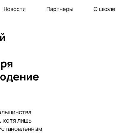
Новости
Партнеры
О школе
й
ыря
людение
ольшинства
, хотя лишь
 установленным