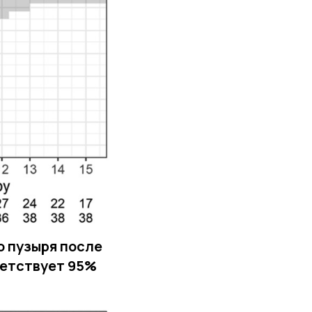
о пузыря после
ветствует 95%