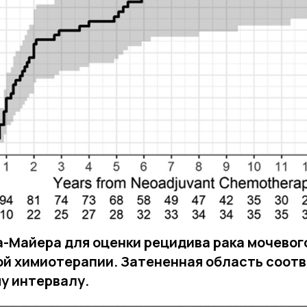
-Майера для оценки рецидива рака мочевог
й химиотерапии. Затененная область соот
у интервалу.