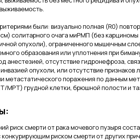
я, выживаемость без местного рецидива и опу
выживаемость.
ритериями были: визуально полная (R0) повто
см) солитарного очага миРМП (без карциномы i
ичной опухоли), ограниченного мышечным сло
емного образования или уплотнения при бима
од анестезией, отсутствие гидронефроза, свя
инвазией опухоли, или отсутствие признаков 
ли метастатического поражения по данным ме
Т/МРТ) грудной клетки, брюшной полости и та
ы:
ий риск смерти от рака мочевого пузыря сост
 с конкурирующим риском смерти от других пр