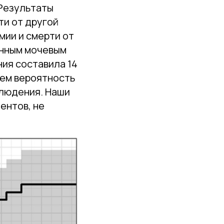
 Результаты
ти от другой
мии и смерти от
енным мочевым
ия составила 14
чем вероятность
блюдения. Наши
ентов, не