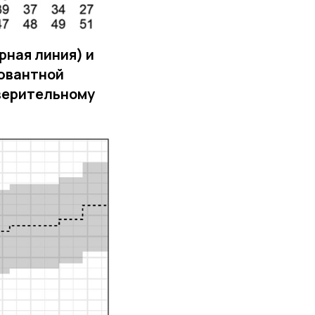
рная линия) и
ъювантной
верительному