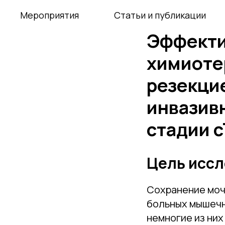
Мероприятия
Статьи и публикации
Эффекти
химиоте
резекци
инвазив
стадии 
Цель иссл
Сохранение моч
больных мышечн
немногие из ни