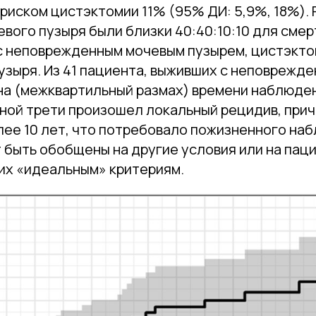
 риском цистэктомии 11% (95% ДИ: 5,9%, 18%).
вого пузыря были близки 40:40:10:10 для смер
 с неповрежденным мочевым пузырем, цистэкто
узыря. Из 41 пациента, выживших с неповрежд
на (межквартильный размах) времени наблюден
 одной трети произошел локальный рецидив, при
лее 10 лет, что потребовало пожизненного на
 быть обобщены на другие условия или на паци
х «идеальным» критериям.