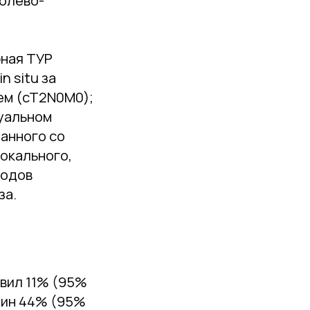
холево-
рная ТУР
n situ за
ем (cT2N0M0);
нуальном
занного со
локального,
тодов
за.
авил 11% (95%
ичин 44% (95%