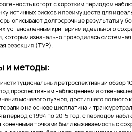
ерогенность когорт с коротким периодом набл
нку истинных рисков и преимуществ для идеал
торы описывают долгосрочные результаты у б
х установленным критериям идеального сохр
я, которым изначально проводилась системная
ая резекция (ТУР).
 и методы:
 институциональный ретроспективный обзор 10
под проспективным наблюдением и отвечавше
анения мочевого пузыря, достигшего полного 
отерапию на основе цисплатина и трансуретра
 в период с 1994 по 2015 год, с периодом наб
и конечными точками были выживаемость с со