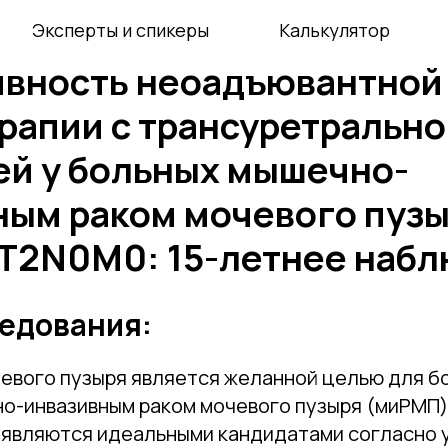
Эксперты и спикеры
Калькулятор
вность неоадъювантной
рапии с трансуретрально
ей у больных мышечно-
ным раком мочевого пуз
cT2N0M0: 15-летнее наб
едования:
евого пузыря является желанной целью для б
о-инвазивным раком мочевого пузыря (миРМП)
х являются идеальными кандидатами согласно