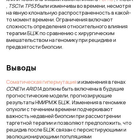
,
TSC1
и
TP53
были изменчивы во времени, несмотря
на явную клональную распространенность в какой-
то момент времени. Ограничения включают
сложность определения относительного влияния
терапии БЦЖ по сравнению с хирургическим
вмешательством на геномику при рецидиве и
предвзятости биопсии.
Выводы
Соматическая гипермутация
и изменения в генах
CCNE1
и
ARID1A
должны быть включены в будущие
прогностические модели, прогнозирующие
результаты НМИРМЖ БЦЖ. Изменения в геномике
опухоли с течением времени подчеркивают
важность недавней биопсии при рассмотрении
таргетной терапии и позволяют предположить, что
рецидив после БЦЖ связан с персистирующими и
эволюционирующими популяциями