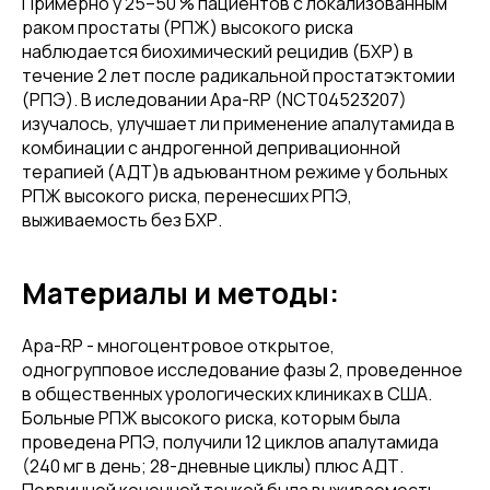
Примерно у 25–50 % пациентов с локализованным
раком простаты (РПЖ) высокого риска
наблюдается биохимический рецидив (БХР) в
течение 2 лет после радикальной простатэктомии
(РПЭ). В иследовании Apa-RP (NCT04523207)
изучалось, улучшает ли применение апалутамида в
комбинации с андрогенной депривационной
терапией (АДТ)в адъювантном режиме у больных
РПЖ высокого риска, перенесших РПЭ,
выживаемость без БХР.
Материалы и методы:
Apa-RP - многоцентровое открытое,
одногрупповое исследование фазы 2, проведенное
в общественных урологических клиниках в США.
Больные РПЖ высокого риска, которым была
проведена РПЭ, получили 12 циклов апалутамида
(240 мг в день; 28-дневные циклы) плюс АДТ.