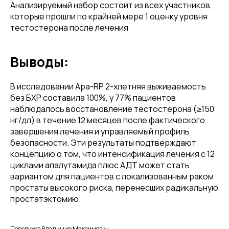
Анализируемый набор состоит из всех участников,
которые прошли по крайней мере 1 оценку уровня
тестостерона после лечения
Выводы:
В исследовании Apa-RP 2-хлетняя выживаемость
без БХР составила 100%, у 77% пациентов
наблюдалось восстановление тестостерона (≥150
нг/дл) в течение 12 месяцев после фактического
завершения лечения и управляемый профиль
безопасности. Эти результаты подтверждают
концепцию о том, что интенсификация лечения с 12
циклами апалутамида плюс АДТ может стать
вариантом для пациентов с локализованным раком
простаты высокого риска, перенесших радикальную
простатэктомию.
Перепухов Владимир Максимович