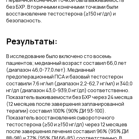
Первичной конечной точкой была выживаемость
без БХР. Вторичными конечными точками были
восстановление тестостерона (≥150 нг/дл) и
безопасность.
Результаты:
В исследование было включено сто восемь
пациентов; медианный возраст составил 66,0 лет
(диапазон 46,0-77,0 лет). Медианный
предоперационный ПСА и базовый тестостерон
составили 7,6 нг/мл (диапазон 2,2-62,7 нг/мл) и 340,0
нг/дл (диапазон 43,0-939,0 нг/дл) соответственно.
Показатель выживаемости без БХР через 24 месяца
(12 месяцев после завершения запланированной
терапии) составил 100% (90% ДИ 93-100).
Показатель восстановления сывороточного
тестостерона (≥50 и ≥150 нг/дл) через 12 месяцев
после завершения лечения составил 96% (95% ДИ
88-98) и 77% (95% ДИ 66-85) соответственно. В