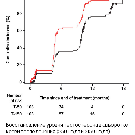
Восстановление уровня тестостерона в сыворотке
крови после лечения (≥50 нг/дл и ≥150 нг/дл).