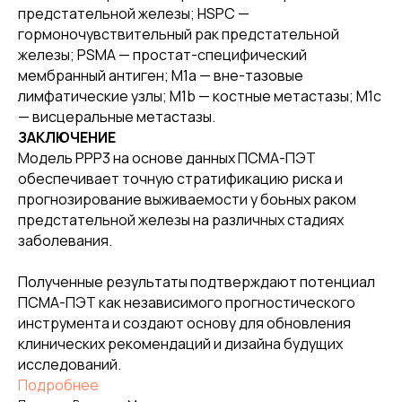
предстательной железы; HSPC —
гормоночувствительный рак предстательной
железы; PSMA — простат-специфический
мембранный антиген; M1a — вне-тазовые
лимфатические узлы; M1b — костные метастазы; M1c
— висцеральные метастазы.
ЗАКЛЮЧЕНИЕ
Модель PPP3 на основе данных ПСМА-ПЭТ
обеспечивает точную стратификацию риска и
прогнозирование выживаемости у боьных раком
предстательной железы на различных стадиях
заболевания.
Полученные результаты подтверждают потенциал
ПСМА-ПЭТ как независимого прогностического
инструмента и создают основу для обновления
клинических рекомендаций и дизайна будущих
исследований.
Подробнее