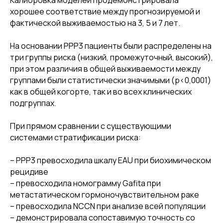
Калибровка моделей продемонстрировала
хорошее соответствие между прогнозируемой и
фактической выживаемостью на 3, 5 и 7 лет.
На основании PPP3 пациенты были распределены на
три группы риска (низкий, промежуточный, высокий),
при этом различия в общей выживаемости между
группами были статистически значимыми (p<0,0001)
как в общей когорте, так и во всех клинических
подгруппах.
При прямом сравнении с существующими
системами стратификации риска:
– PPP3 превосходила шкалу EAU при биохимическом
рецидиве
– превосходила номограмму Gafita при
метастатическом гормоночувствительном раке
– превосходила NCCN при анализе всей популяции
– демонстрировала сопоставимую точность со