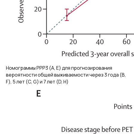
Номограммы PPP3 (A, E) для прогнозирования
вероятности общей выживаемости через 3 года (B,
F), 5 лет (C, G) и 7 лет (D, H)