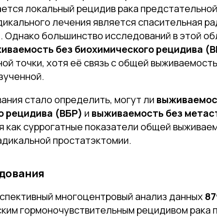
ается локальный рецидив рака предстательно
адикального лечения является спасительная р
. Однако большинство исследований в этой об
иваемость без биохимического рецидива (В
ой точки, хотя её связь с общей выживаемост
зученной.
ания стало определить, могут ли
выживаемос
о рецидива (ВБР)
и
выживаемость без метас
я как суррогатные показатели общей выживае
адикальной простатэктомии.
едования
спективный многоцентровый анализ данных
87
ким гормоночувствительным рецидивом рака 