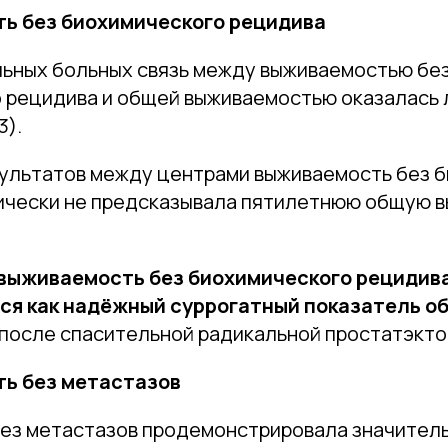
ь без биохимического рецидива
льных больных связь между выживаемостью бе
 рецидива и общей выживаемостью оказалась 
3).
зультатов между центрами выживаемость без 
ически не предсказывала пятилетнюю общую 
выживаемость без биохимического рецидив
ся как надёжный суррогатный показатель о
после спасительной радикальной простатэкто
ь без метастазов
ез метастазов продемонстрировала значител