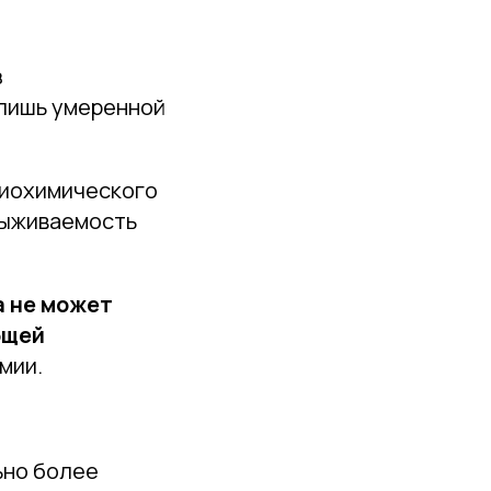
з
лишь умеренной
биохимического
выживаемость
а не может
бщей
мии.
ьно более