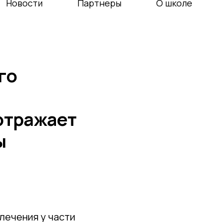
Новости
Партнеры
О школе
го
отражает
ы
лечения у части