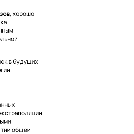
зов
, хорошо
ака
анным
ельной
чек в будущих
гии.
анных
 экстраполяции
ными
ытий общей