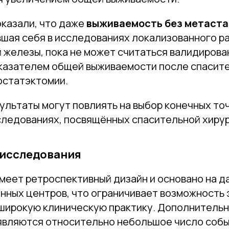
оказали, что даже
выживаемость без метаста
шая себя в исследованиях локализованного р
 железы, пока не может считаться валидиров
казателем общей выживаемости после спасит
остатэктомии.
ультаты могут повлиять на выбор конечных то
следованиях, посвящённых спасительной хирур
 исследования
меет ретроспективный дизайн и основано на д
нных центров, что ограничивает возможность
 широкую клиническую практику. Дополнитель
являются относительно небольшое число соб