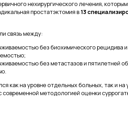
ервичного нехирургического лечения, которы
адикальная простатэктомия в
13 специализир
ли связь между:
ыживаемостью без биохимического рецидива и
емостью;
ыживаемостью без метастазов и пятилетней о
ю.
ся как на уровне отдельных больных, так и на
 с современной методологией оценки суррогат