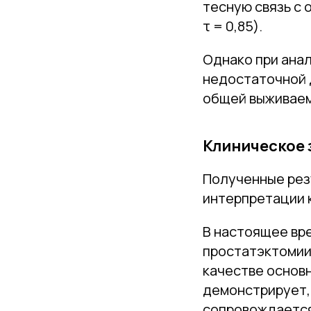
тесную связь с 
τ = 0,85).
Однако при анал
недостаточной 
общей выживаемо
Клиническое 
Полученные рез
интерпретации 
В настоящее вр
простатэктоми
качестве основ
демонстрирует,
сопровождается