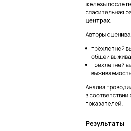
железы после п
спасительная р
центрах
.
Авторы оценива
трёхлетней в
общей выжива
трёхлетней в
выживаемость
Анализ проводил
в соответствии
показателей.
Результаты