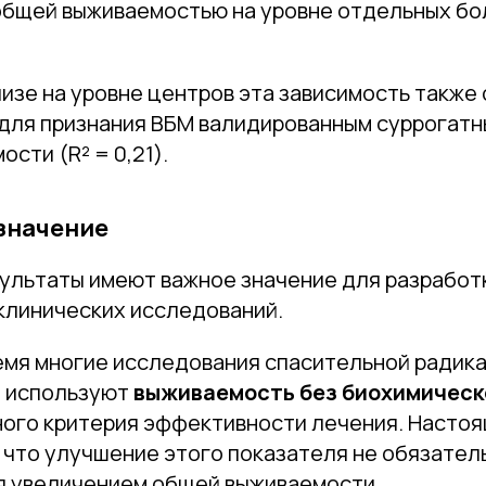
общей выживаемостью на уровне отдельных бол
изе на уровне центров эта зависимость также
для признания ВБМ валидированным суррогат
сти (R² = 0,21).
значение
ультаты имеют важное значение для разработ
клинических исследований.
емя многие исследования спасительной радик
и используют
выживаемость без биохимическ
ного критерия эффективности лечения. Насто
 что улучшение этого показателя не обязател
 увеличением общей выживаемости.