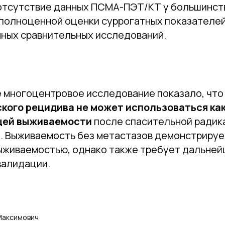
отсутствие данных ПСМА-ПЭТ/КТ у большинств
полноценной оценки суррогатных показателей
ных сравнительных исследований.
многоцентровое исследование показало, чт
кого рецидива не может использоваться ка
щей выживаемости
после спасительной радик
. Выживаемость без метастазов демонстрируе
выживаемостью, однако также требует дальне
валидации.
Максимович