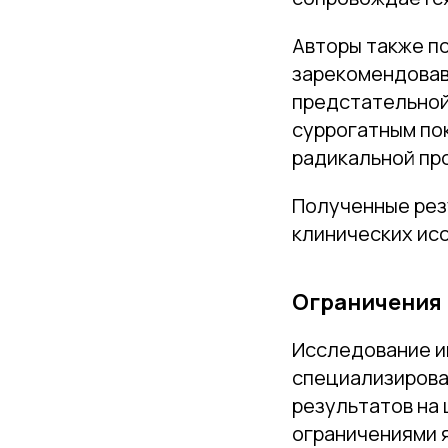
Авторы также п
зарекомендовав
предстательной
суррогатным по
радикальной пр
Полученные рез
клинических ис
Ограничения
Исследование и
специализирова
результатов на
ограничениями 