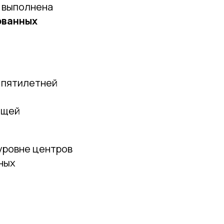
м выполнена
ованных
 пятилетней
бщей
 уровне центров
ных