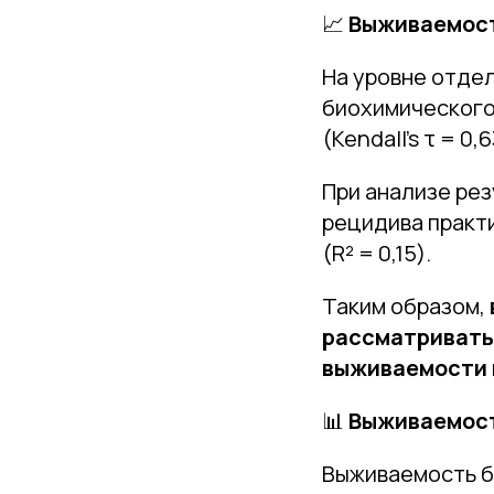
📈
Выживаемост
На уровне отде
биохимического
(Kendall's τ = 0,6
При анализе ре
рецидива практ
(R² = 0,15).
Таким образом,
рассматривать
выживаемости
📊
Выживаемост
Выживаемость б