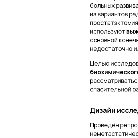
больных развив
из вариантов р
простатэктомия
используют
выж
основной конечн
недостаточно и
Целью исследов
биохимическог
рассматриватьс
спасительной р
Дизайн иссл
Проведён ретро
неметастатичес