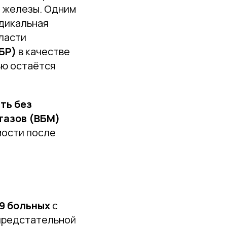
й железы. Одним
адикальная
ласти
БР)
в качестве
ью остаётся
ть без
тазов (ВБМ)
мости после
9 больных
с
предстательной