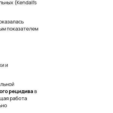
ьных (Kendall's
 оказалась
ным показателем
ки и
альной
ого рецидива
в
ящая работа
ьно