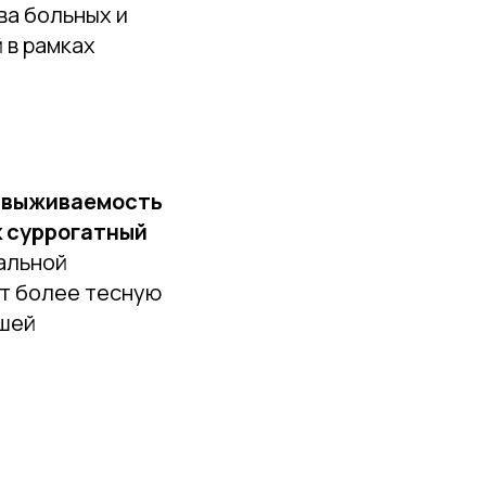
а больных и
 в рамках
о
выживаемость
к суррогатный
альной
т более тесную
йшей