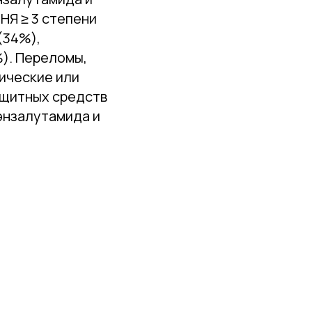
НЯ ≥ 3 степени
(34%),
%). Переломы,
тические или
ащитных средств
 энзалутамида и