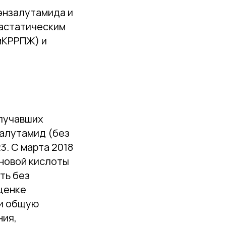
энзалутамида и
тастатическим
мКРРПЖ) и
олучавших
залутамид (без
3. С марта 2018
новой кислоты
ть без
ценке
ли общую
ния,