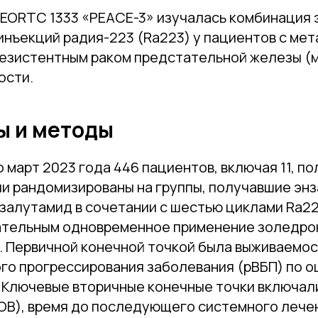
 EORTC 1333 «PEACE-3» изучалась комбинация 
инъекций радия-223 (Ra223) у пациентов с ме
езистентным раком предстательной железы (
ости.
ы и методы
о март 2023 года 446 пациентов, включая 11, п
ли рандомизированы на группы, получавшие эн
залутамид в сочетании с шестью циклами Ra22
ательным одновременное применение золедро
. Первичной конечной точкой была выживаемос
го прогрессирования заболевания (рВБП) по о
 Ключевые вторичные конечные точки включа
ОВ), время до последующего системного лече