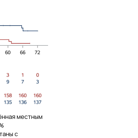
ённая местным
5%
таны с