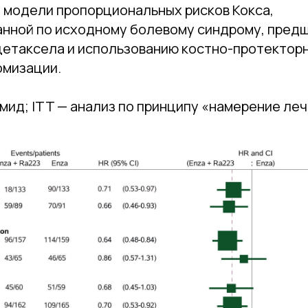
 модели пропорциональных рисков Кокса,
нной по исходному болевому синдрому, пре
етаксела и использованию костно-протектор
омизации.
мид; ITT — анализ по принципу «намерение леч