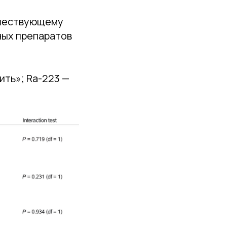
дшествующему
ных препаратов
ить»; Ra-223 —