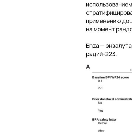
использованием
стратифицирова
применению доц
на момент ранд
Enza — энзалута
радий-223.