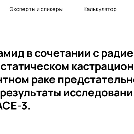
Эксперты и спикеры
Калькулятор
амид в сочетании с ради
астатическом кастрацион
нтном раке предстательн
 результаты исследован
ACE-3.