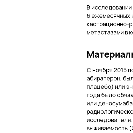
В исследовании
6 ежемесячных 
кастрационно-р
метастазами в к
Материал
С ноября 2015 п
абиратерон, бы
плацебо) или эн
года было обяз
или деносумаба
радиологическо
исследователя.
выживаемость (