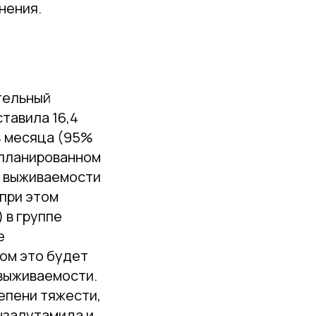
нения.
тельный
ставила 16,4
,4 месяца (95%
запланированном
й выживаемости
 при этом
 в группе
е
ком это будет
выживаемости.
епени тяжести,
нзалутамида и