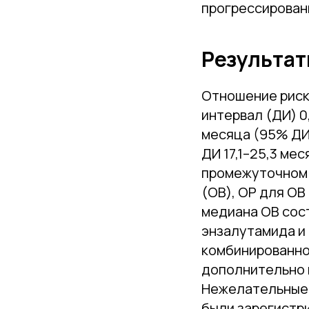
прогрессирован
Результа
Отношение риск
интервал (ДИ) 0,
месяца (95% ДИ 
ДИ 17,1–25,3 ме
промежуточном 
(ОВ), ОР для ОВ 
медиана ОВ сост
энзалутамида и 
комбинированно
дополнительно 
Нежелательные я
были зарегистри