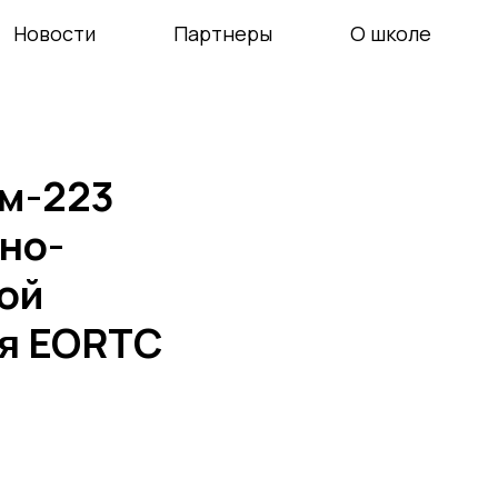
Новости
Партнеры
О школе
ем-223
но-
ой
ия EORTC