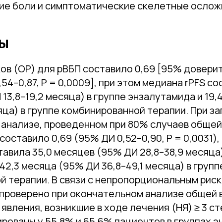
ие боли и симптоматические скелетные ослож
ты
ов (ОР) для рВБП составило 0,69 [95% довери
54–0,87, P = 0,0009], при этом медиана rPFS со
13,8–19,2 месяца) в группе энзалутамида и 19
сяца) в группе комбинированной терапии. При 
анализе, проведенном при 80% случаев обще
составило 0,69 (95% ДИ 0,52–0,90, P = 0,0031),
авила 35,0 месяцев (95% ДИ 28,8–38,9 месяца)
42,3 месяца (95% ДИ 36,8–49,1 месяца) в групп
й терапии. В связи с непропорциональным рис
проверено при окончательном анализе общей 
вления, возникшие в ходе лечения (НЯ) ≥ 3 ст
рованы у 55,8% и 65,6% пациентов в группах э