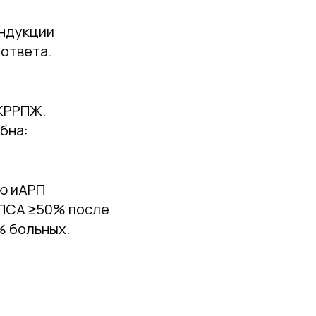
индукции
ответа.
 КРРПЖ.
бна:
ию иАРП
 ПСА ≥50% после
% больных.