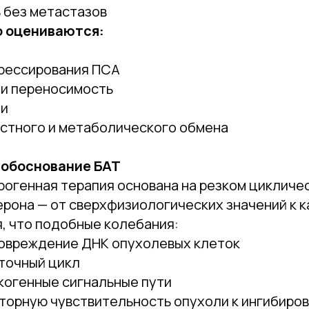
 без метастазов
 оцениваются:
грессирования ПСА
 и переносимость
ни
остного и метаболического обмена
 обоснование БАТ
рогенная терапия основана на резком цикличе
ерона — от сверхфизиологических значений к 
, что подобные колебания:
овреждение ДНК опухолевых клеток
точный цикл
когенные сигнальные пути
торную чувствительность опухоли к ингибиро