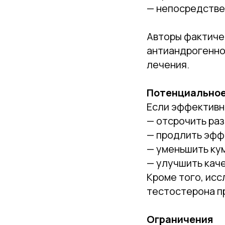
— непосредстве
Авторы фактиче
антиандрогенно
лечения.
Потенциальное
Если эффективн
— отсрочить ра
— продлить эфф
— уменьшить ку
— улучшить кач
Кроме того, ис
тестостерона п
Ограничения