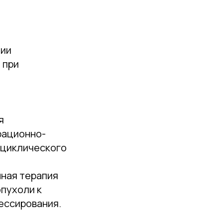
пии
 при
я
рационно-
 циклического
ная терапия
пухоли к
ессирования.