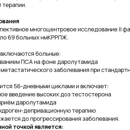
 терапии.
ования
ективное многоцентровое исследование II фа
ло 69 больных нмКРРПЖ.
 включаются больные:
ованием ПСА на фоне даролутамида
в метастатического заболевания при стандарт
ится 56-дневными циклами и включает:
ое введение высоких доз тестостерона
приём даролутамида
ндроген-депривационную терапию
жается до прогрессирования заболевания.
ной точкой является: