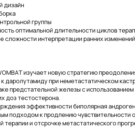
й дизайн
борка
онтрольной группы
ость оптимальной длительности циклов тера
е сложности интерпретации ранних изменений
OMBAT изучает новую стратегию преодолени
 к даролутамиду при неметастатическом каст
аке предстательной железы с использованием
их доз тестостерона.
ерждения эффективности биполярная андроген
вым подходом к продлению чувствительности о
й терапии и отсрочке метастатического прогр