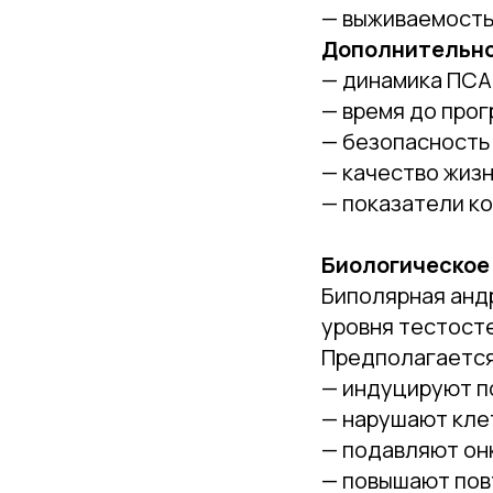
— выживаемость
Дополнительно
— динамика ПСА
— время до про
— безопасность
— качество жиз
— показатели к
Биологическое
Биполярная анд
уровня тестост
Предполагается
— индуцируют п
— нарушают кле
— подавляют он
— повышают пов