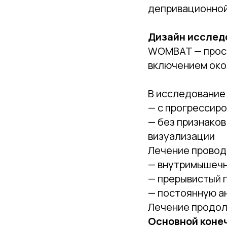
депривационной
Дизайн исслед
WOMBAT — просп
включением око
В исследование
— с прогрессир
— без признако
визуализации
Лечение провод
— внутримышечн
— прерывистый 
— постоянную а
Лечение продол
Основной конеч