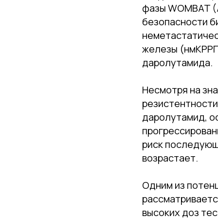
фазы WOMBAT (A
безопасности б
неметастатичес
железы (нмКРРП
даролутамида.
Несмотря на зн
резистентности
даролутамид, о
прогрессирован
риск последующ
возрастает.
Одним из потен
рассматриваетс
высоких доз те