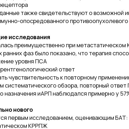
рецептора
данные также свидетельствуют о возможной 
ммунно-опосредованного противоопухолевого 
ие исследования
алась преимущественно при метастатическом
 ранних фаз было показано, что терапия спосо
жение уровня ПСА
 рентгенологический ответ
ать чувствительность к повторному применен
м систематического обзора, повторный ответ
го назначения иАРП наблюдался примерно у 57
льно нового
я первым исследованием, оценивающим БАТ:
атическом КРРПЖ