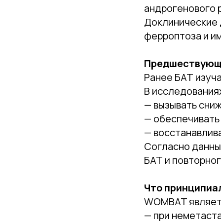
андрогенового 
Доклинические 
ферроптоза и и
Предшествующ
Ранее БАТ изуч
В исследованиях
— вызывать сни
— обеспечивать
— восстанавлив
Согласно данны
БАТ и повторно
Что принципиа
WOMBAT являетс
— при неметаст