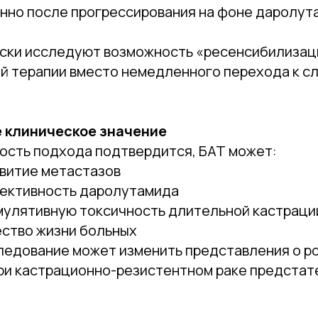
нно после прогрессирования на фоне даролут
ски исследуют возможность «ресенсибилизаци
й терапии вместо немедленного перехода к с
 клиническое значение
ость подхода подтвердится, БАТ может:
звитие метастазов
ективность даролутамида
мулятивную токсичность длительной кастраци
ество жизни больных
следование может изменить представления о р
ри кастрационно-резистентном раке предстат