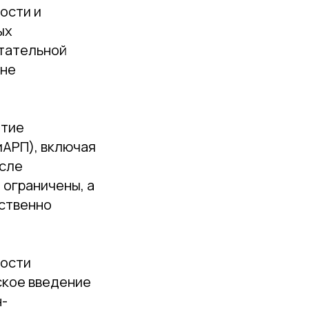
ости и
ых
тательной
оне
итие
иАРП), включая
осле
ограничены, а
ственно
ности
ское введение
н-