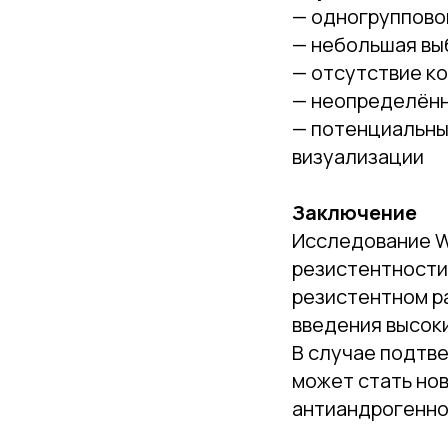
— одногруппово
— небольшая вы
— отсутствие к
— неопределённ
— потенциальны
визуализации
Заключение
Исследование W
резистентности
резистентном р
введения высок
В случае подтв
может стать но
антиандрогенно