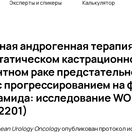
Эксперты и спикеры
Калькулятор
ная андрогенная терапия
татическом кастрационн
нтном раке предстательн
с прогрессированием на 
амида: исследование W
2201)
ean Urology Oncology
опубликован протокол ис