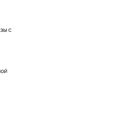
зы с
ной