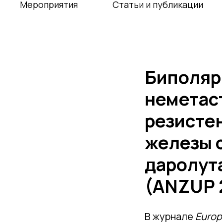
Мероприятия
Статьи и публикации
Биполяр
неметас
резисте
железы 
даролут
(ANZUP 
В журнале
Europ