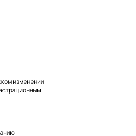
ском изменении
кастрационным.
ванию