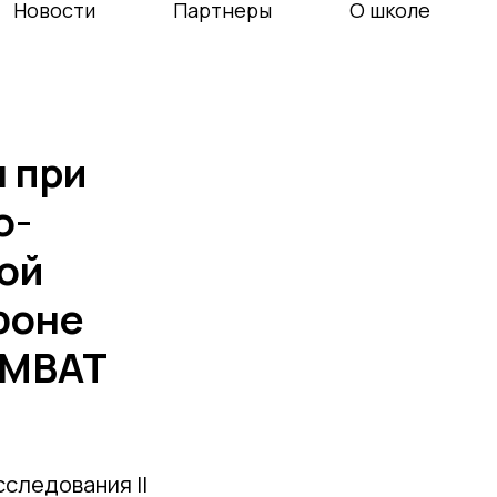
Новости
Партнеры
О школе
 при
о-
ой
фоне
OMBAT
следования II