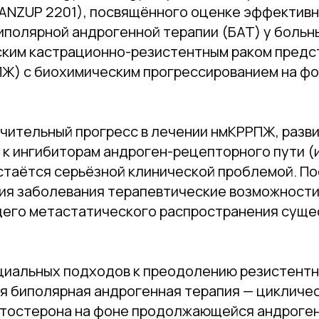
NZUP 2201), посвящённого оценке эффективн
иполярной андрогенной терапии (БАТ) у больн
ким кастрационно-резистентным раком предс
Ж) с биохимическим прогрессированием на ф
ачительный прогресс в лечении нмКРРПЖ, разв
 к ингибиторам андроген-рецепторного пути (
стаётся серьёзной клинической проблемой. П
ия заболевания терапевтические возможности 
его метастатического распространения суще
циальных подходов к преодолению резистент
я биполярная андрогенная терапия — цикличе
стостерона на фоне продолжающейся андроге