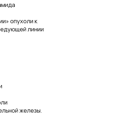
амида
и» опухоли к
ледующей линии
и
оли
ельной железы.