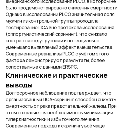
американского исследования PLCO, в котором не
было продемонстрировано снижения смертности.
Однако в исследовании PLCO значительная доля
мужчин из контрольной группы проходила
тестирование ПСА вне протокола исследования
(оппортунистический скрининг), что снижало
контраст между группами и потенциально
уменьшало выявляемый эффект вмешательства.
Современные реанализы PLCO с учётом этого
фактора демонстрируют результаты, более
сопоставимые с данными ERSPC.
Клинические и практические
выводы
Долгосрочное наблюдение подтверждает, что
организованный ПСА-скрининг способен снижать
смертность от рака предстательной железы. При
этом сохраняется необходимость минимизации
гипердиагностики и избыточного лечения.
Современные подходы к скринингу всё чаще