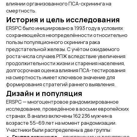
влиянии организованного ПСА-скрининга на
смертность.
История и цель исследования
ERSPC было инициировано в 1993 году в условиях
сохраняющейся неопределённости относительно
пользы популяционного скрининга рака
предстательной железы. С учётом ожидаемого
роста числа случаев РПЖ вследствие увеличения
продолжительности жизни и старения населения,
долгосрочная оценка влияния ПСА-тестирования
на смертность имеет ключевое значение для
формирования стратегий раннего выявления.
Дизайн и популяция
ERSPC — многоцентровое рандомизированное
исследование, проведённое в восьми европейских
странах. В анализ включены 162 236 мужчин в
возрасте 55–69 лет на момент рандомизации.
Участники были распределены в две группы: