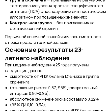
Группа скрининга
— приглашение на регулярное
тестирование уровня простат-специфического
антигена (ПСА) с последующим диагностическим
алгоритмом при повышенных значениях;
Контрольная группа
— без приглашения на
организованный скрининг.
Первичной конечной точкой являлась смертность
от рака предстательной железы.
Основные результаты 23-
летнего наблюдения
При медиане наблюдения 23 года получены
следующие данные:
смертность от РПЖ была на 13% ниже в группе
скрининга
(отношение рисков 0,87; 95% доверительный
интервал 0,80–0,95);
абсолютное снижение риска составило 0,22%
(95% ДИ 0,10–0,34);
кумулятивная заболеваемость РПЖ была выше в