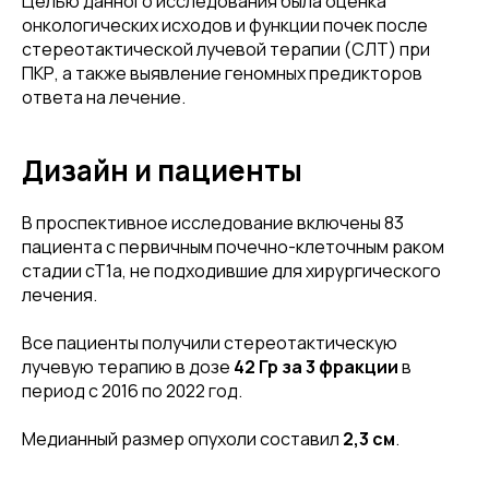
Целью данного исследования была оценка
онкологических исходов и функции почек после
стереотактической лучевой терапии (СЛТ) при
ПКР, а также выявление геномных предикторов
ответа на лечение.
Дизайн и пациенты
В проспективное исследование включены 83
пациента с первичным почечно-клеточным раком
стадии cT1a, не подходившие для хирургического
лечения.
Все пациенты получили стереотактическую
лучевую терапию в дозе
42 Гр за 3 фракции
в
период с 2016 по 2022 год.
Медианный размер опухоли составил
2,3 см
.