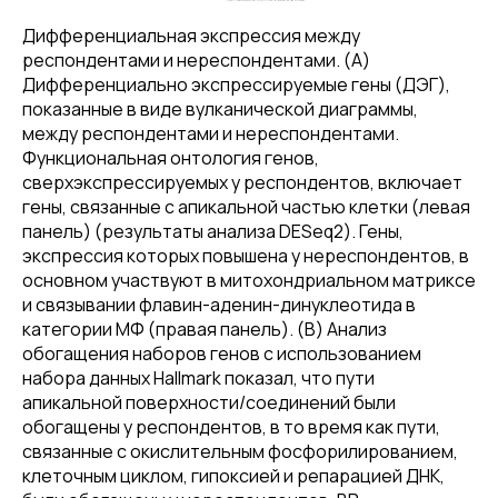
Дифференциальная экспрессия между
респондентами и нереспондентами. (A)
Дифференциально экспрессируемые гены (ДЭГ),
показанные в виде вулканической диаграммы,
между респондентами и нереспондентами.
Функциональная онтология генов,
сверхэкспрессируемых у респондентов, включает
гены, связанные с апикальной частью клетки (левая
панель) (результаты анализа DESeq2). Гены,
экспрессия которых повышена у нереспондентов, в
основном участвуют в митохондриальном матриксе
и связывании флавин-аденин-динуклеотида в
категории МФ (правая панель). (B) Анализ
обогащения наборов генов с использованием
набора данных Hallmark показал, что пути
апикальной поверхности/соединений были
обогащены у респондентов, в то время как пути,
связанные с окислительным фосфорилированием,
клеточным циклом, гипоксией и репарацией ДНК,