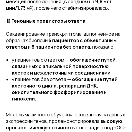
месяцев
после лечения (в среднем на
9,8 мл/
мин/1,73 м²
), после чего стабилизировалась.
🧬 Геномные предикторы ответа
Секвенирование транскриптома, выполненное на
образцах биопсии
5 пациентов с объективным
ответом
и
8 пациентов без ответа
, показало:
у пациентов с ответом —
обогащение путей,
связанных с апикальной поверхностью
клеток и межклеточными соединениями
,
у пациентов без ответа —
обогащение путей
клеточного цикла, репарации ДНК,
окислительного фосфорилирования и
гипоксии
.
Модель машинного обучения, основанная на данных
экспрессии генов, продемонстрировала
высокую
прогностическую точность
с площадью под ROC-